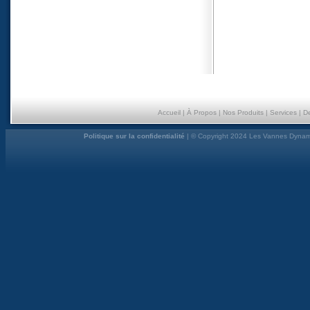
Accueil
|
À Propos
|
Nos Produits
|
Services
|
D
Politique sur la confidentialité
| © Copyright 2024 Les Vannes Dynami