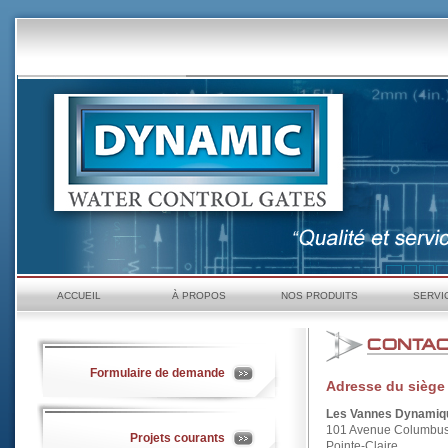
ACCUEIL
À PROPOS
NOS PRODUITS
SERVI
Formulaire de demande
Adresse du siège 
Les Vannes Dynamiqu
101 Avenue Columbus
Projets courants
Pointe-Claire,