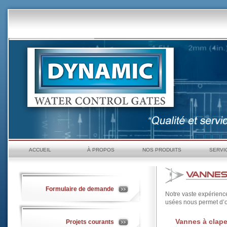
ACCUEIL
À PROPOS
NOS PRODUITS
SERVI
Formulaire de demande
Notre vaste expérienc
usées nous permet d’off
Vannes à clape
Projets courants