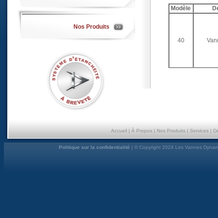
Modèle
De
Nos Produits
40
Van
Accueil
|
À Propos
|
Nos Produits
|
Services
|
D
Politique sur la confidentialité
| © Copyright 2024 Les Vannes Dynami