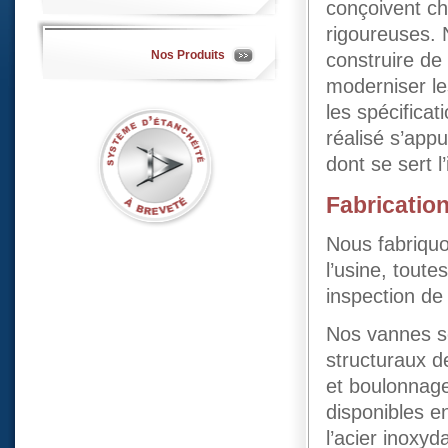
conçoivent c
rigoureuses.
Nos Produits
construire de 
moderniser les
les spécifica
réalisé s’app
dont se sert 
Fabricatio
Nous fabriquo
l’usine, tout
inspection de 
Nos vannes so
structuraux 
et boulonnage
disponibles e
l’acier inoxy