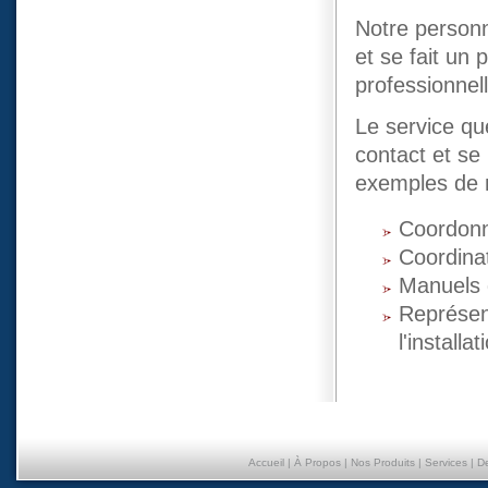
Notre personn
et se fait un
professionnel
Le service qu
contact et se 
exemples de 
Coordonn
Coordinat
Manuels d
Représent
l'installat
Accueil
|
À Propos
|
Nos Produits
|
Services
|
D