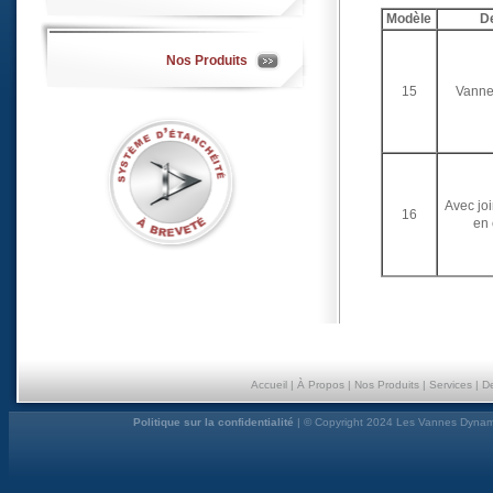
Modèle
De
Nos Produits
15
Vanne
Avec joi
16
en 
Accueil
|
À Propos
|
Nos Produits
|
Services
|
D
Politique sur la confidentialité
| © Copyright 2024 Les Vannes Dynami