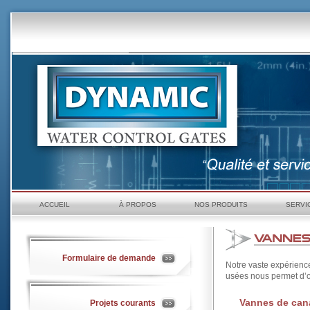
ACCUEIL
À PROPOS
NOS PRODUITS
SERVI
Formulaire de demande
Notre vaste expérienc
usées nous permet d’off
Vannes de can
Projets courants