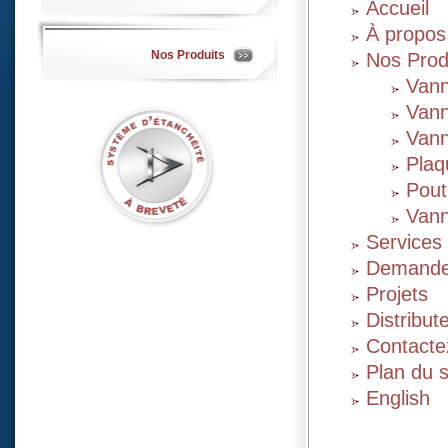
Accueil
À propos
Nos Produits
Nos Prod
Vann
Vann
Vann
Plaq
Pout
Vann
Services
Demand
Projets
Distribut
Contacte
Plan du s
English