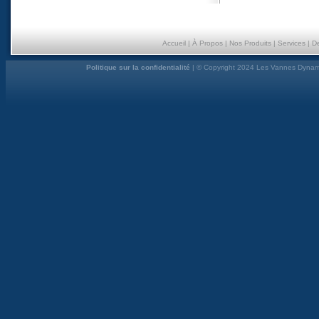
Accueil
|
À Propos
|
Nos Produits
|
Services
|
D
Politique sur la confidentialité
| © Copyright 2024 Les Vannes Dynami